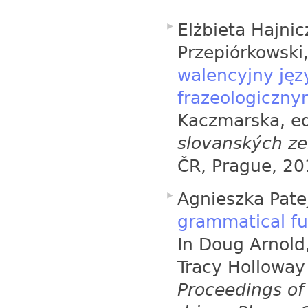
Elżbieta Hajni
Przepiórkowski
walencyjny ję
frazeologiczn
Kaczmarska, ed
slovanských z
ČR, Prague, 2
Agnieszka Pate
grammatical fu
In Doug Arnold
Tracy Holloway 
Proceedings of