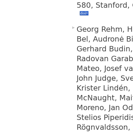
580, Stanford,
Georg Rehm, Ha
Bel, Audronė Bi
Gerhard Budin,
Radovan Garabí
Mateo, Josef v
John Judge, Sv
Krister Lindén,
McNaught, Mait
Moreno, Jan Odi
Stelios Piperid
Rögnvaldsson, 