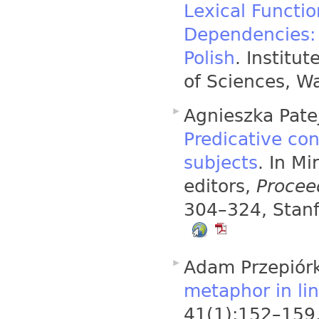
Lexical Functi
Dependencies: 
Polish
. Institu
of Sciences, W
Agnieszka Pate
Predicative con
subjects
. In M
editors,
Procee
304–324, Stanf
Adam Przepiór
metaphor in lin
41(1):152–159