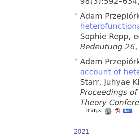
98(3):592–634
Adam Przepiór
heterofunction
Sophie Repp, e
Bedeutung 26
Adam Przepiór
account of het
Starr, Juhyae K
Proceedings of
Theory Confere
2021