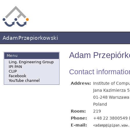
AdamPrzepiorkowski
Adam Przepiórk
Menu
Ling. Engineering Group
IPI PAN
Contact informatio
CLIP
Facebook
YouTube channel
Address:
Institute of Comp
Jana Kazimierza 5
01-248 Warszawa
Poland
Room:
219
Phone:
+48 22 3800549 (
E-mail:
<adamp@ipipan.waw.