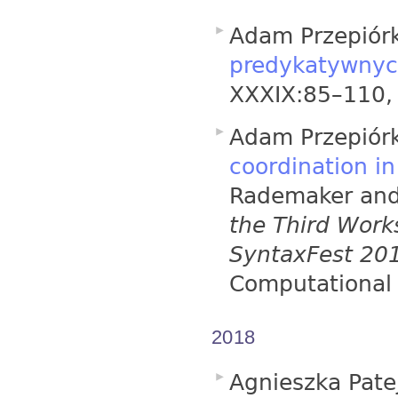
Adam Przepiór
predykatywny
XXXIX:85–110,
Adam Przepiórk
coordination i
Rademaker and 
the Third Wor
SyntaxFest 20
Computational 
2018
Agnieszka Pate