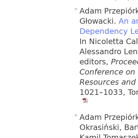
Adam Przepiór
Głowacki.
An a
Dependency Len
In Nicoletta Ca
Alessandro Len
editors,
Proceed
Conference on 
Resources and
1021–1033, Tor
Adam Przepiór
Okrasiński, Ba
Kamil Tomasze