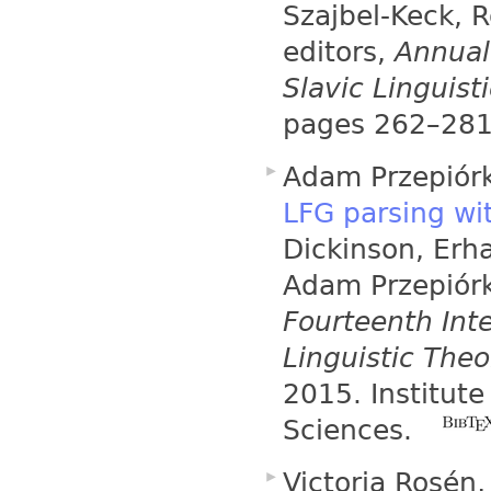
Szajbel-Keck, 
editors,
Annual
Slavic Linguist
pages 262–281,
Adam Przepiór
LFG parsing wi
Dickinson, Erh
Adam Przepiórk
Fourteenth Int
Linguistic Theo
2015. Institut
Sciences.
Victoria Rosén