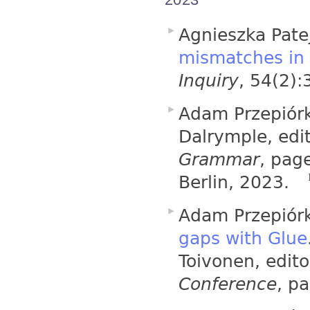
Agnieszka Pate
mismatches in 
Inquiry
, 54(2)
Adam Przepiór
Dalrymple, edi
Grammar
, pag
Berlin, 2023.
Adam Przepiórk
gaps with Glue
Toivonen, edit
Conference
, p