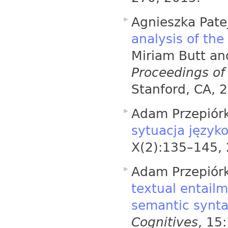
Agnieszka Pate
analysis of the
Miriam Butt and
Proceedings of
Stanford, CA, 
Adam Przepiór
sytuacja język
X(2):135–145,
Adam Przepiór
textual entailm
semantic synt
Cognitives
, 15