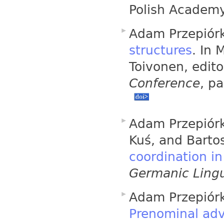
Polish Academy
Adam Przepiór
structures
. In 
Toivonen, edit
Conference
, p
Adam Przepiórk
Kuś, and Barto
coordination i
Germanic Lingu
Adam Przepiórk
Prenominal adve