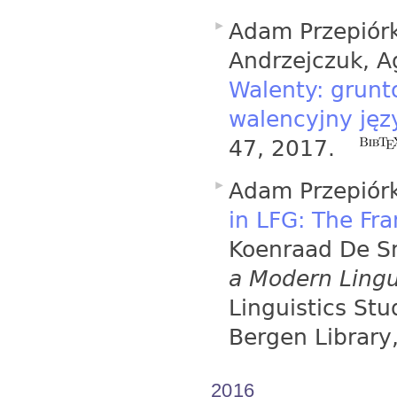
Adam Przepiórk
Andrzejczuk, A
Walenty: grun
walencyjny jęz
47, 2017.
Adam Przepiór
in LFG: The Fr
Koenraad De S
a Modern Lingu
Linguistics Stu
Bergen Library
2016