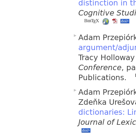
distinction in 
Cognitive Stud
Adam Przepiór
argument/adjun
Tracy Holloway
Conference
, p
Publications.
Adam Przepiórko
Zdeňka Urešov
dictionaries: L
Journal of Lex