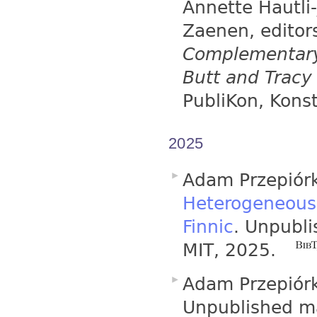
Annette Hautli
Zaenen, editor
Complementary 
Butt and Tracy
PubliKon, Kons
2025
Adam Przepiór
Heterogeneous 
Finnic
. Unpubli
MIT, 2025.
Adam Przepiór
Unpublished ma