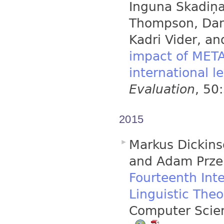
Inguna Skadiņa
Thompson, Dan 
Kadri Vider, an
impact of META
international l
Evaluation
, 50
2015
Markus Dickins
and Adam Przep
Fourteenth Int
Linguistic Theo
Computer Scien