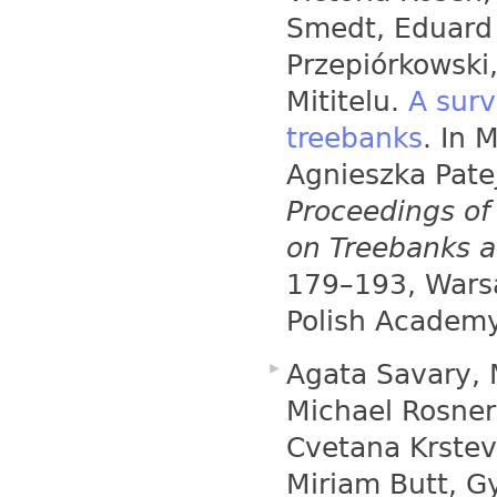
Smedt, Eduard
Przepiórkowski
Mititelu.
A surv
treebanks
. In 
Agnieszka Pate
Proceedings of
on Treebanks a
179–193, Warsa
Polish Academy
Agata Savary, 
Michael Rosner
Cvetana Krstev
Miriam Butt, G