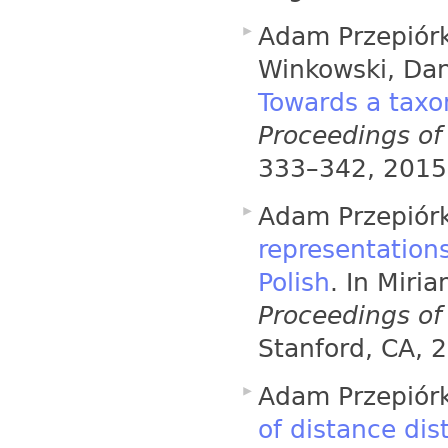
Adam Przepiórk
Winkowski, Dan
Towards a taxo
Proceedings o
333–342, 201
Adam Przepiórk
representation
Polish
. In Miri
Proceedings of
Stanford, CA, 
Adam Przepiór
of distance dist