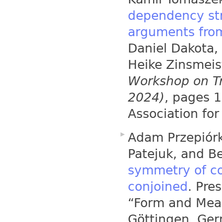
dependency stru
arguments fro
Daniel Dakota,
Heike Zinsmeis
Workshop on Tr
2024)
, pages 
Association fo
Adam Przepiórk
Patejuk, and B
symmetry of co
conjoined
. Pre
“Form and Mean
Göttingen, Ge