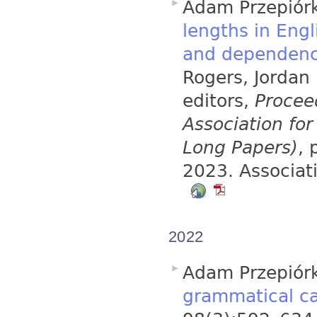
Adam Przepiór
lengths in Eng
and dependency
Rogers, Jordan
editors,
Procee
Association fo
Long Papers)
,
2023. Associat
2022
Adam Przepiór
grammatical ca