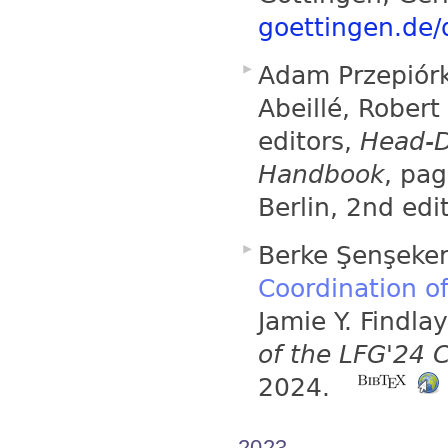
goettingen.de
Adam Przepiór
Abeillé, Robert
editors,
Head-D
Handbook
, pa
Berlin, 2nd edi
Berke Şenşeker
Coordination of
Jamie Y. Findla
of the LFG'24 
2024.
2023