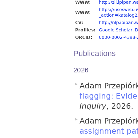
WWW:
http://zil.ipipan
https://usosweb.u
WWW:
_action=katalog
CV:
http://nlp.ipipan
Profiles:
Google Scholar
,
D
ORCID:
0000-0002-4398-
Publications
2026
Adam Przepiór
flagging: Evide
Inquiry
, 2026.
Adam Przepiór
assignment pa