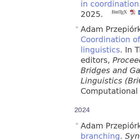
in coordination
2025.
Adam Przepiórk
Coordination o
linguistics
. In
editors,
Procee
Bridges and G
Linguistics (Br
Computational 
2024
Adam Przepiór
branching
.
Syn