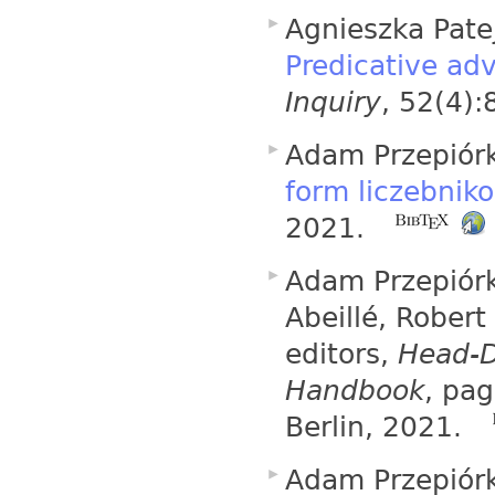
Agnieszka Pate
Predicative ad
Inquiry
, 52(4)
Adam Przepiór
form liczebni
2021.
Adam Przepiór
Abeillé, Robert
editors,
Head-D
Handbook
, pa
Berlin, 2021.
Adam Przepiór