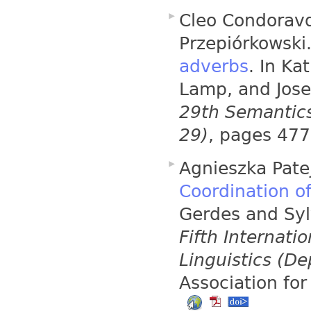
Cleo Condorav
Przepiórkowski
adverbs
. In Ka
Lamp, and Jose
29th Semantics
29)
, pages 47
Agnieszka Pate
Coordination o
Gerdes and Syl
Fifth Internat
Linguistics (D
Association fo