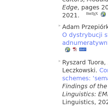
Edge
, pages 2
2021.
Adam Przepiórko
O dystrybucji 
adnumeratywn
Ryszard Tuora,
Leczkowski.
Co
schemes: ‘sema
Findings of the
Linguistics: E
Linguistics, 2