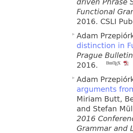
driven Phrase 
Functional Gr
2016. CSLI Pub
Adam Przepiór
distinction in 
Prague Bulletin
2016.
Adam Przepiór
arguments from
Miriam Butt, B
and Stefan Müll
2016 Conferenc
Grammar and L