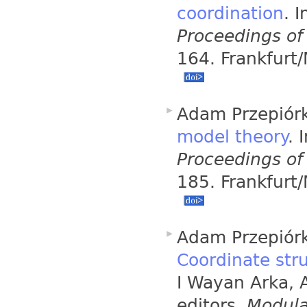
coordination
. 
Proceedings o
164. Frankfurt/
Adam Przepiór
model theory
. 
Proceedings o
185. Frankfurt/
Adam Przepiórk
Coordinate stru
I Wayan Arka, 
editors,
Modula